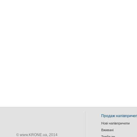
Продаж напівпричеп
Нові напівпричепи
Вживанi
© www.KRONE.ua, 2014
Трейд ин