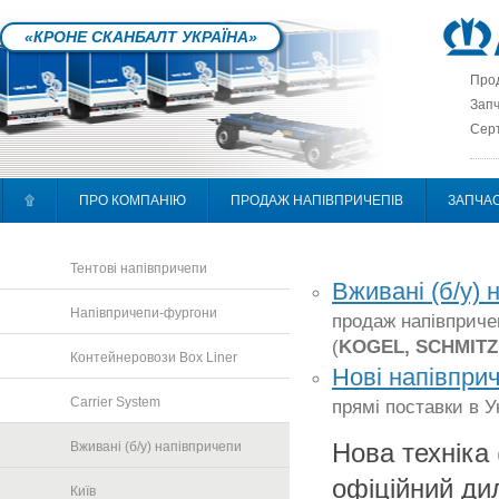
«КРОНЕ СКАНБАЛТ УКРАЇНА»
Прод
Запч
Серт
۩
ПРО КОМПАНІЮ
ПРОДАЖ НАПІВПРИЧЕПІВ
ЗАПЧА
Тентові напівпричепи
Вживані (б/у) 
Напівпричепи-фургони
продаж напівпричеп
(
KOGEL, SCHMITZ,
Контейнеровози Box Liner
Нові напівпри
Carrier System
прямі поставки в 
Вживані (б/у) напівпричепи
Нова техніка 
офіційний ди
Київ