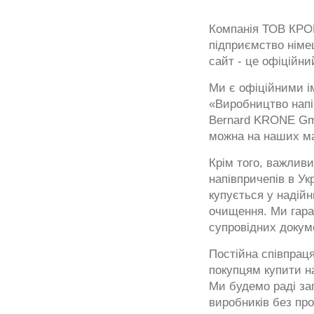
Компанія ТОВ КРОН
підприємство німе
сайт - це офіційни
Ми є офіційними ім
«Виробництво напів
Bernard KRONE Gm
можна на наших ма
Крім того, важлив
напівпричепів в Ук
купується у надій
очищення. Ми гара
супровідних докум
Постійна співпрац
покупцям купити на
Ми будемо раді за
виробників без про