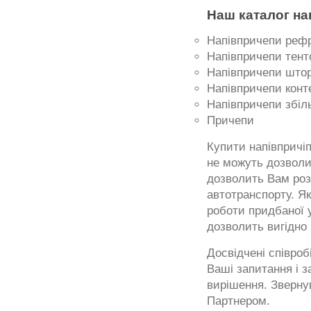
Наш каталог нап
Напівпричепи реф
Напівпричепи тент
Напівпричепи штор
Напівпричепи конт
Напівпричепи збіл
Причепи
Купити напівпричіп 
не можуть дозволит
дозволить Вам роз
автотранспорту. Я
роботи придбаної у
дозволить вигідно 
Досвідчені співроб
Ваші запитання і з
вирішення. Зверну
Партнером.