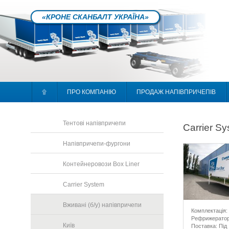
«КРОНЕ СКАНБАЛТ УКРАЇНА»
۩
ПРО КОМПАНІЮ
ПРОДАЖ НАПІВПРИЧЕПІВ
Тентові напівпричепи
Carrier S
Напівпричепи-фургони
Контейнеровози Box Liner
Carrier System
Вживані (б/у) напівпричепи
Комплектація:
Рефрижерато
Київ
Поставка: Під