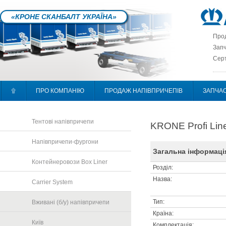
«КРОНЕ СКАНБАЛТ УКРАЇНА»
Прод
Запч
Серт
۩
ПРО КОМПАНІЮ
ПРОДАЖ НАПІВПРИЧЕПІВ
ЗАПЧА
Тентові напівпричепи
KRONE Profi Line
Напівпричепи-фургони
Загальна інформаці
Контейнеровози Box Liner
Розділ:
Назва:
Carrier System
Тип:
Вживані (б/у) напівпричепи
Країна:
Київ
Комплектація: