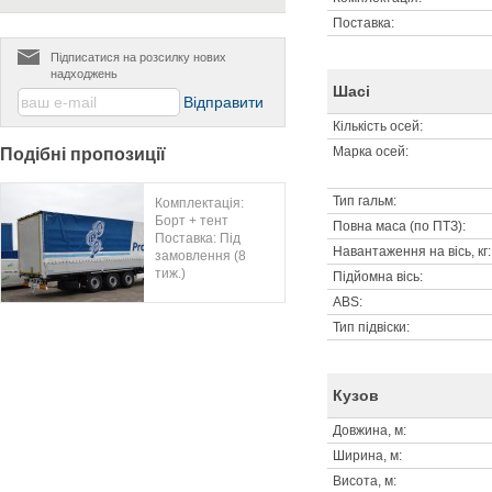
Поставка:
Підписатися на розсилку нових
надходжень
Шасі
Кількість осей:
Марка осей:
Подібні пропозиції
Тип гальм:
Комплектація:
Борт + тент
Повна маса (по ПТЗ):
Поставка: Під
Навантаження на вісь, кг:
замовлення (8
тиж.)
Підйомна вісь:
ABS:
Тип підвіски:
Кузов
Довжина, м:
Ширина, м:
Висота, м: