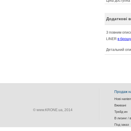
Ціна доступна
Додаткові в
З повним опис
LINER
в брошу
Детальний опи
Продаж н
Нові напів
Вживанi
© www.KRONE.ua, 2014
Трейд ин
В лизинг / 
Под заказ