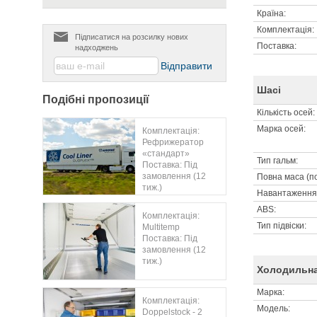
Країна:
Комплектація:
Підписатися на розсилку нових
Поставка:
надходжень
Шасі
Подібні пропозиції
Кількість осей:
Марка осей:
Комплектація:
Рефрижератор
«стандарт»
Тип гальм:
Поставка: Під
замовлення (12
Повна маса (по
тиж.)
Навантаження н
ABS:
Комплектація:
Тип підвіски:
Multitemp
Поставка: Під
замовлення (12
тиж.)
Холодильна
Марка:
Комплектація:
Модель:
Doppelstock - 2