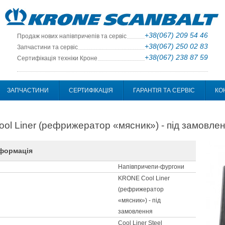
+38(067) 209 54 46
Продаж нових напівпричепів та сервіс
+38(067) 250 02 83
Запчастини та сервіс
+38(067) 238 87 59
Сертифікація техніки Кроне
ЗАПЧАСТИНИ
СЕРТИФІКАЦІЯ
ГАРАНТІЯ ТА СЕРВІС
КО
l Liner (рефрижератор «мясник») - під замовле
нформація
Напівпричепи-фургони
KRONE Cool Liner
(рефрижератор
«мясник») - під
замовлення
Cool Liner Steel