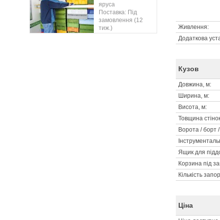
яруса
Поставка: Під
замовлення (12
Живлення:
тиж.)
Додаткова уст
Кузов
Довжина, м:
Ширина, м:
Висота, м:
Товщина стінок
Ворота / борт 
Інструменталь
Ящик для піддо
Корзина під за
Кількість запор
Ціна