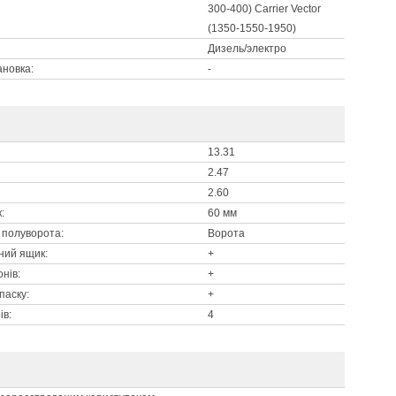
300-400) Carrier Vector
(1350-1550-1950)
Дизель/электро
ановка:
-
13.31
2.47
2.60
:
60 мм
/ полуворота:
Ворота
ний ящик:
+
нів:
+
паску:
+
ів:
4