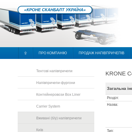
«КРОНЕ СКАНБАЛТ УКРАЇНА»
۩
ПРО КОМПАНІЮ
ПРОДАЖ НАПІВПРИЧЕПІВ
Тентові напівпричепи
KRONE Coo
Напівпричепи-фургони
Загальна і
Контейнеровози Box Liner
Розділ:
Назва:
Carrier System
Вживані (б/у) напівпричепи
Київ
Тип: