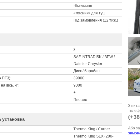
Німеччина
«мясник» для туш
Під замовлення (12 тиж.)
3
SAF INTRADISK / BPW /
Daimler Chrysler
Диск / барабан
 ПТЗ):
39000
а вісь, кг:
9000
+
Пневмо
З пита
телефо
(+38
 установка
Або за
Thermo King / Carrier
замови
Thermo King SLX (200-