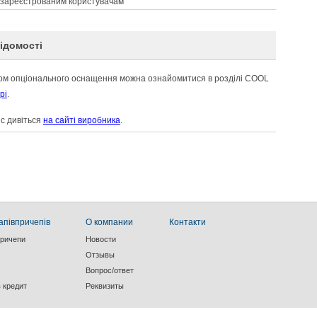
 зареєстрованим користувачам
ідомості
ом опціонального оснащення можна ознайомитися в розділі COOL
рі
.
с дивіться
на сайті виробника
.
апівпричепів
О компании
Контакти
причепи
Новости
Отзывы
Вопрос/ответ
в кредит
Реквизиты