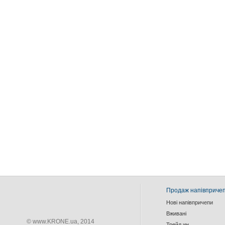
Продаж напівпричеп
Нові напівпричепи
Вживанi
© www.KRONE.ua, 2014
Трейд ин