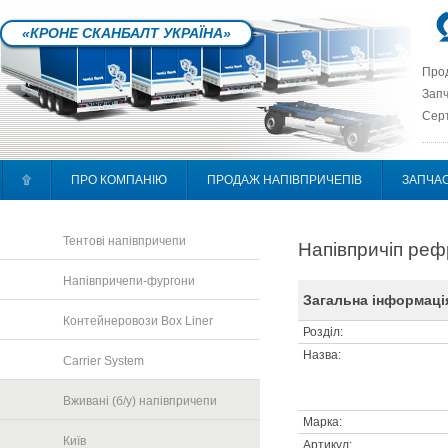
«КРОНЕ СКАНБАЛТ УКРАЇНА»
Прод
Запч
Серт
۩
ПРО КОМПАНІЮ
ПРОДАЖ НАПІВПРИЧЕПІВ
ЗАПЧА
Тентові напівпричепи
Напівпричіп ре
Напівпричепи-фургони
Загальна інформаці
Контейнеровози Box Liner
Розділ:
Назва:
Carrier System
Вживані (б/у) напівпричепи
Марка:
Київ
Артикул: