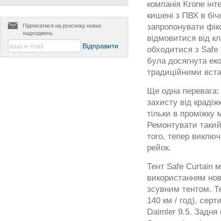
компанія Krone інт
кишені з ПВХ в біч
запропонувати фік
Підписатися на розсилку нових
надходжень
відмовитися від к
обходитися з Safe 
була досягнута еко
традиційними вст
Ще одна перевага: 
захисту від крадіж
тільки в проміжку
Ремонтувати такий 
того, тепер виключ
рейок.
Тент Safe Curtain
використанням ново
зсувним тентом. Те
140 км / год), серт
Daimler 9.5. Задня