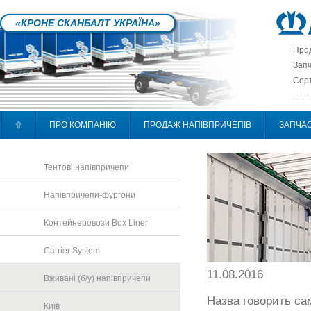
«КРОНЕ СКАНБАЛТ УКРАЇНА»
Прод
Запч
Серт
۩
ПРО КОМПАНІЮ
ПРОДАЖ НАПІВПРИЧЕПІВ
ЗАПЧА
Тентові напівпричепи
Напівпричепи-фургони
Контейнеровози Box Liner
Carrier System
11.08.2016
Вживані (б/у) напівпричепи
Назва говорить сам
Київ