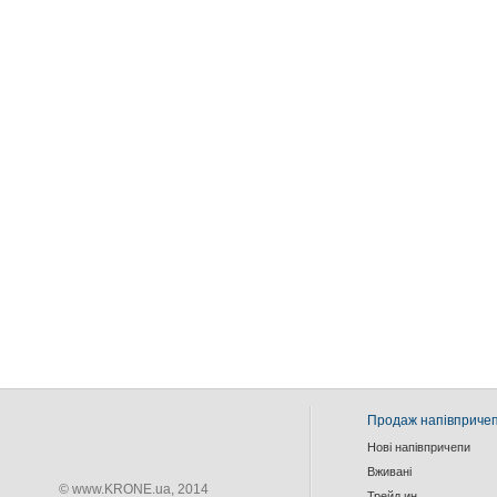
Продаж напівпричеп
Нові напівпричепи
Вживанi
© www.KRONE.ua, 2014
Трейд ин