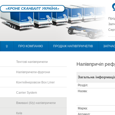
«КРОНЕ СКАНБАЛТ УКРАЇНА»
Прод
Запч
Серт
۩
ПРО КОМПАНІЮ
ПРОДАЖ НАПІВПРИЧЕПІВ
ЗАПЧА
Тентові напівпричепи
Напівпричіп ре
Напівпричепи-фургони
Загальна інформаці
Контейнеровози Box Liner
Розділ:
Назва:
Carrier System
Вживані (б/у) напівпричепи
Марка:
Київ
Артикул: