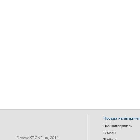
Продаж напівпричеп
Нові напівпричепи
Вживанi
© www.KRONE.ua, 2014
Трейд ин