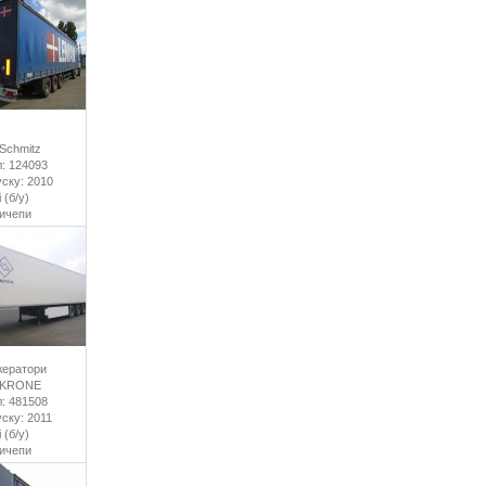
Schmitz
: 124093
уску: 2010
 (б/у)
ричепи
ератори
 KRONE
: 481508
уску: 2011
 (б/у)
ричепи