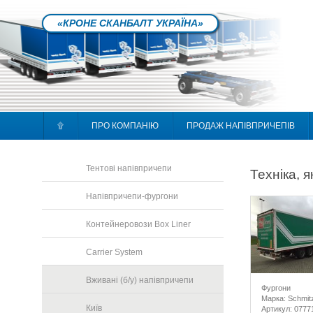
«КРОНЕ СКАНБАЛТ УКРАЇНА»
۩
ПРО КОМПАНІЮ
ПРОДАЖ НАПІВПРИЧЕПІВ
Тентові напівпричепи
Техніка, 
Напівпричепи-фургони
Контейнеровози Box Liner
Carrier System
Вживані (б/у) напівпричепи
Фургони
Марка: Schmit
Київ
Артикул: 0777