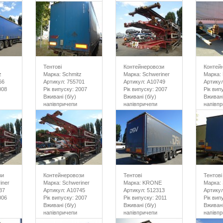
Тентові
Контейнеровози
Контей
z
Марка: Schmitz
Марка: Schweriner
Марка:
66
Артикул: 755701
Артикул: A10749
Артикул
008
Рік випуску: 2007
Рік випуску: 2007
Рік вип
Вживані (б/у)
Вживані (б/у)
Вживані
напівпричепи
напівпричепи
напівп
зи
Контейнеровози
Тентові
Тентові
iner
Марка: Schweriner
Марка: KRONE
Марка: 
37
Артикул: A10745
Артикул: 512313
Артикул
006
Рік випуску: 2007
Рік випуску: 2011
Рік вип
Вживані (б/у)
Вживані (б/у)
Вживані
напівпричепи
напівпричепи
напівп