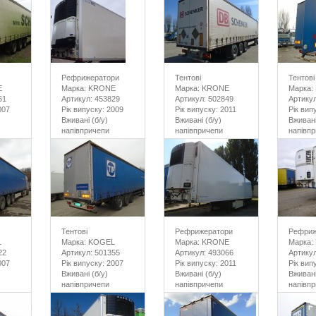
Рефрижератори
Тентові
Тентові
E
Марка: KRONE
Марка: KRONE
Марка: 
61
Артикул: 453829
Артикул: 502849
Артикул
007
Рік випуску: 2009
Рік випуску: 2011
Рік вип
Вживані (б/у)
Вживані (б/у)
Вживані
напівпричепи
напівпричепи
напівп
Тентові
Рефрижератори
Рефриж
L
Марка: KOGEL
Марка: KRONE
Марка:
22
Артикул: 501355
Артикул: 493066
Артикул
007
Рік випуску: 2007
Рік випуску: 2011
Рік вип
Вживані (б/у)
Вживані (б/у)
Вживані
напівпричепи
напівпричепи
напівп