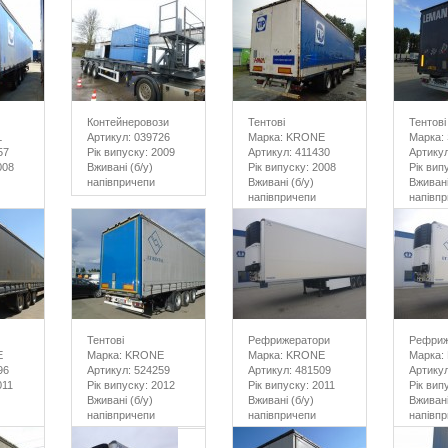
Контейнеровози
Тентові
Тентові
L
Артикул: 039726
Марка: KRONE
Марка: 
57
Рік випуску: 2009
Артикул: 411430
Артикул
008
Вживані (б/у)
Рік випуску: 2008
Рік вип
напівпричепи
Вживані (б/у)
Вживані
напівпричепи
напівп
Тентові
Рефрижератори
Рефриж
E
Марка: KRONE
Марка: KRONE
Марка:
96
Артикул: 524259
Артикул: 481509
Артикул
011
Рік випуску: 2012
Рік випуску: 2011
Рік вип
Вживані (б/у)
Вживані (б/у)
Вживані
напівпричепи
напівпричепи
напівп