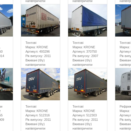
напівпричепи
напівпричепи
напівп
Тентові
Тентові
Тентові
L
Марка: KRONE
Марка: KRONE
Марка:
50
Артикул: 493296
Артикул: 370750
Артикул
014
Рік випуску: 2011
Рік випуску: 2007
Рік вип
Вживані (б/у)
Вживані (б/у)
Вживані
напівпричепи
напівпричепи
напівп
Поставка: 2 тижні
зи
Тентові
Тентові
Рефриж
z
Марка: KRONE
Марка: KRONE
Марка:
55
Артикул: 512316
Артикул: 512303
Артикул
009
Рік випуску: 2011
Рік випуску: 2011
Рік вип
Вживані (б/у)
Вживані (б/у)
Вживані
напівпричепи
напівпричепи
напівп