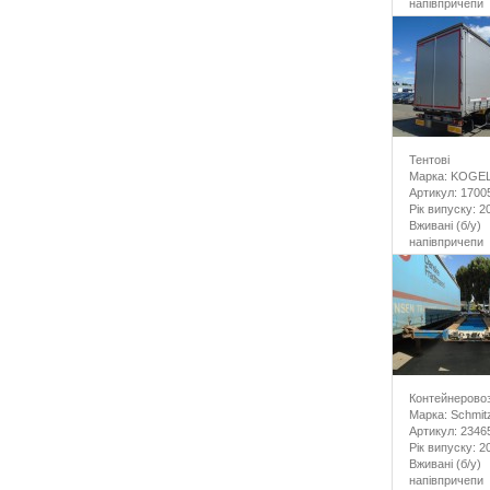
напівпричепи
Тентові
Марка: KOGE
Артикул: 1700
Рік випуску: 2
Вживані (б/у)
напівпричепи
Контейнерово
Марка: Schmit
Артикул: 2346
Рік випуску: 2
Вживані (б/у)
напівпричепи