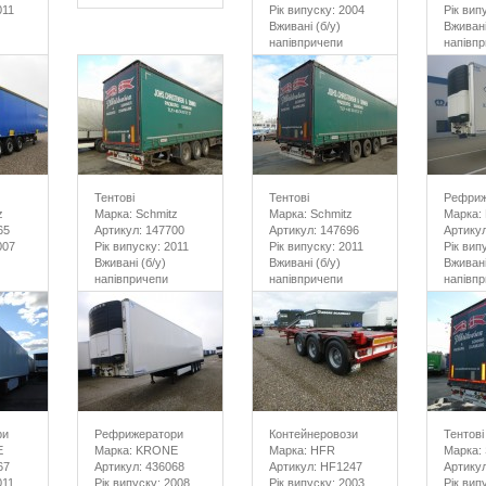
011
Рік випуску: 2004
Рік вип
Вживані (б/у)
Вживані
напівпричепи
напівп
Тентові
Тентові
Рефриж
z
Марка: Schmitz
Марка: Schmitz
Марка:
65
Артикул: 147700
Артикул: 147696
Артикул
007
Рік випуску: 2011
Рік випуску: 2011
Рік вип
Вживані (б/у)
Вживані (б/у)
Вживані
напівпричепи
напівпричепи
напівп
ри
Рефрижератори
Контейнеровози
Тентові
E
Марка: KRONE
Марка: HFR
Марка: 
67
Артикул: 436068
Артикул: HF1247
Артикул
011
Рік випуску: 2008
Рік випуску: 2003
Рік вип