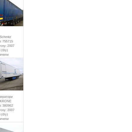
Schmitz
: 755715
уску: 2007
 (б/у)
ричепи
ератори
 KRONE
: 380962
уску: 2007
 (б/у)
ричепи