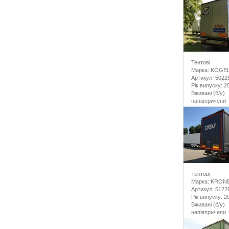
Тентові
Марка: KOGE
Артикул: 5022
Рік випуску: 2
Вживані (б/у)
напівпричепи
Тентові
Марка: KRON
Артикул: 5122
Рік випуску: 2
Вживані (б/у)
напівпричепи