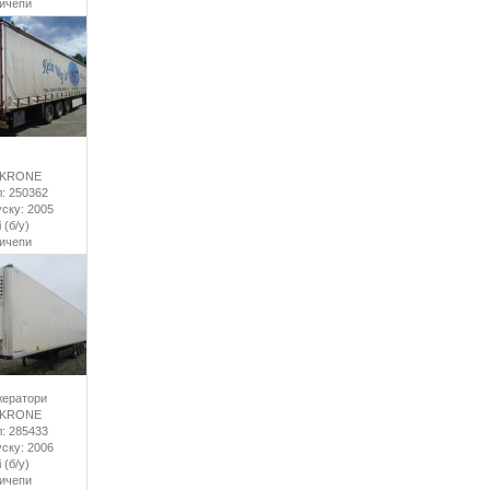
ричепи
 KRONE
: 250362
уску: 2005
 (б/у)
ричепи
ератори
 KRONE
: 285433
уску: 2006
 (б/у)
ричепи