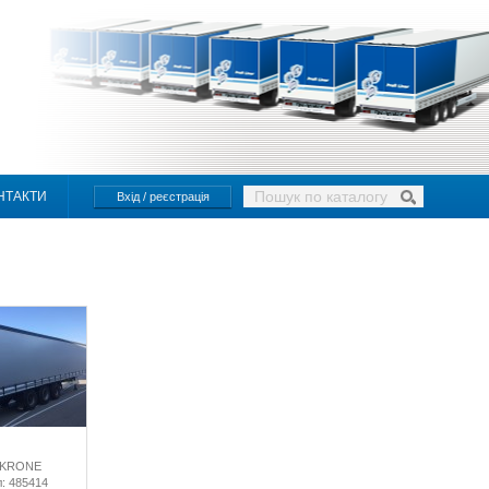
НТАКТИ
Вхід / реєстрація
 KRONE
: 485414