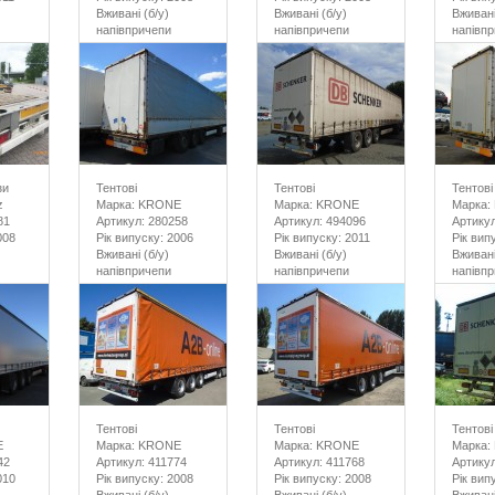
Вживані (б/у)
Вживані (б/у)
Вживані
напівпричепи
напівпричепи
напівп
зи
Тентові
Тентові
Тентові
z
Марка: KRONE
Марка: KRONE
Марка:
81
Артикул: 280258
Артикул: 494096
Артикул
008
Рік випуску: 2006
Рік випуску: 2011
Рік вип
Вживані (б/у)
Вживані (б/у)
Вживані
напівпричепи
напівпричепи
напівп
Тентові
Тентові
Тентові
E
Марка: KRONE
Марка: KRONE
Марка:
42
Артикул: 411774
Артикул: 411768
Артикул
010
Рік випуску: 2008
Рік випуску: 2008
Рік вип