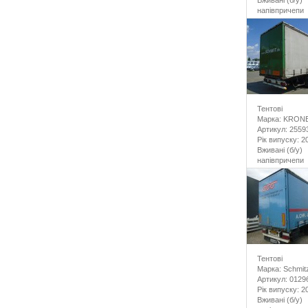
Вживані (б/у)
напівпричепи
Тентові
Марка: KRON
Артикул: 2559
Рік випуску: 2
Вживані (б/у)
напівпричепи
Тентові
Марка: Schmit
Артикул: 0129
Рік випуску: 2
Вживані (б/у)