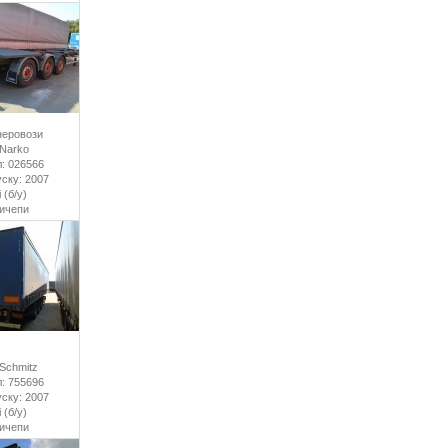
неровози
 Narko
: 026566
уску: 2007
 (б/у)
ричепи
Schmitz
: 755696
уску: 2007
 (б/у)
ричепи