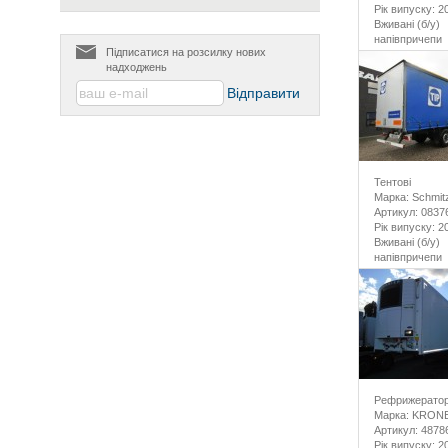
Рік випуску: 2
Вживані (б/у)
напівпричепи
Підписатися на розсилку нових
надходжень
Тентові
Марка: Schmit
Артикул: 0837
Рік випуску: 2
Вживані (б/у)
напівпричепи
Рефрижерато
Марка: KRON
Артикул: 4878
Рік випуску: 2