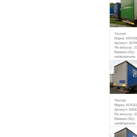
Тентові
Марка: KRON
Артикул: 3070
Рік випуску: 2
Вживані (б/у)
напівпричепи
Тентові
Марка: KOGE
Артикул: 5004
Рік випуску: 2
Вживані (б/у)
напівпричепи