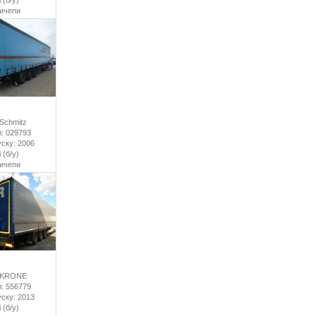
 (б/у)
ричепи
Schmitz
: 029793
уску: 2006
 (б/у)
ричепи
 KRONE
: 556779
уску: 2013
 (б/у)