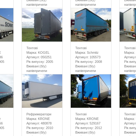
Вживані (б/у)
Вживані (б/у)
Вживані
напівпричепи
напівпричепи
напівп
Тентові
Тентові
Тентові
E
Марка: KOGEL
Марка: Schmitz
Марка: 
36
Артикул: 050251
Артикул: 105573
Артикул
005
Рік випуску: 2005
Рік випуску: 2008
Рік вип
Вживані (б/у)
Вживані (б/у)
Вживані
напівпричепи
напівпричепи
напівп
Рефрижератори
Тентові
Тентові
z
Марка: KRONE
Марка: KRONE
Марка:
66
Артикул: 480878
Артикул: 529167
Артикул
005
Рік випуску: 2010
Рік випуску: 2012
Рік вип
Вживані (б/у)
Вживані (б/у)
Вживані