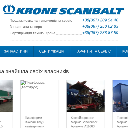
+38(067) 209 54 46
Продаж нових напівпричепів та сервіс
+38(067) 250 02 83
Запчастини та сервіс
+38(067) 238 87 59
Сертифікація техніки Кроне
ЗАПЧАСТИНИ
СЕРТИФІКАЦІЯ
ГАРАНТІЯ ТА СЕРВІС
КО
яка знайшла своїх власників
Платформи
Контейнеровози
Тентові
z
Вживані (б/у)
Марка: Schweriner
Марка:
15
напівпричепи
Артикул: А11063
Артикул