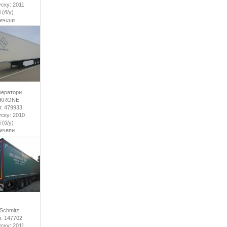
уску: 2011
 (б/у)
ричепи
ератори
 KRONE
: 479933
уску: 2010
 (б/у)
ричепи
Schmitz
: 147702
уску: 2011