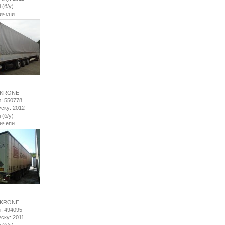
 (б/у)
ричепи
 KRONE
: 550778
уску: 2012
 (б/у)
ричепи
 KRONE
: 494095
уску: 2011